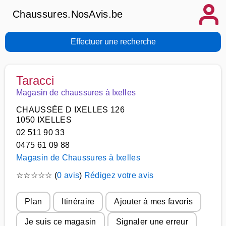
Chaussures.NosAvis.be
Effectuer une recherche
Taracci
Magasin de chaussures à Ixelles
CHAUSSÉE D IXELLES 126
1050 IXELLES
02 511 90 33
0475 61 09 88
Magasin de Chaussures à Ixelles
☆
☆
☆
☆
☆
(
0 avis
)
Rédigez votre avis
Plan
Itinéraire
Ajouter à mes favoris
Je suis ce magasin
Signaler une erreur