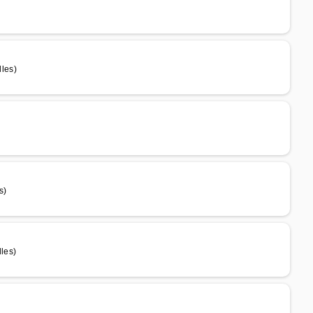
les)
s)
les)